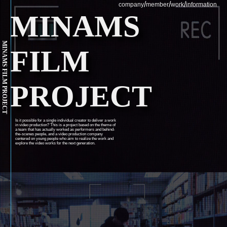
/
/
/
company
member
work
information
MINAMS
MINAMS FILM PROJECT
FILM
PROJECT
Is it possible for a single individual creator to deliver a work
in video production? This is a project based on the theme of
a team that has actually worked as performers and behind-
the-scenes people, and a video production company
centered on young people who aim to realize the work and
explore the video works for the next generation.