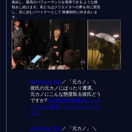
集結し、最高のパフォーマンスを発揮できる ような挑
戦をし続けます。私たちはクリエイターの夢を共に実現
し、共に歩むパートナーとして 映像制作に向き合いま
す。
@
minams_film
／ 「元カノ」 ＼
彼氏の元カノにばったり遭遇。
元カノにこんな態度取る彼氏どう
ですか?
#
石原由希
#
後藤恭二
♬
オ
リジナル楽曲 - 【ミナムスフィル
ム】
@
minams_film
／ 「元カノ」 ＼