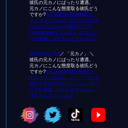
彼氏の元カノにばったり遭遇。
元カノにこんな態度取る彼氏どう
ですか?
#
石田泰誠
#
石原由希
#
ミ
ナムスフィルム
#
ショートドラマ
#
ショートムービー
#
縦型ドラマ
#
instagram
#
インスタ
♬
♬ オリジ
ナル楽曲 - 【ミナムスフィルム】
@
minams_film
／ 「元カノ」 ＼
彼氏の元カノにばったり遭遇。
元カノにこんな態度取る彼氏どう
ですか?
#
石原由希
#
樋口拓海
#
ミ
ナムスフィルム
#
ショートドラマ
#
縦型ドラマ
#
プレゼント
♬
♬ オリ
ジナル楽曲 - ミナムスフィルム -
【ミナムスフィルム】